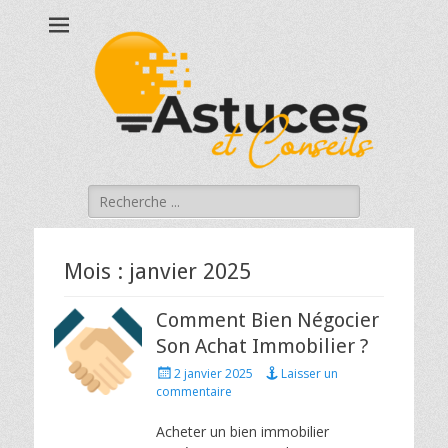
Astucesetconseils
Astuces et conseils qui touchent à votre quotidien !
Rechercher :
Mois :
janvier 2025
Comment Bien Négocier
Son Achat Immobilier ?
Posted
2 janvier 2025
Laisser un
on
commentaire
Acheter un bien immobilier