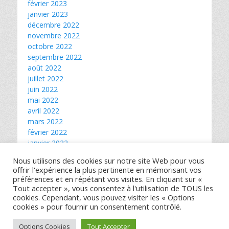
février 2023
janvier 2023
décembre 2022
novembre 2022
octobre 2022
septembre 2022
août 2022
juillet 2022
juin 2022
mai 2022
avril 2022
mars 2022
février 2022
janvier 2022
décembre 2021
Nous utilisons des cookies sur notre site Web pour vous
novembre 2021
offrir l'expérience la plus pertinente en mémorisant vos
octobre 2021
préférences et en répétant vos visites. En cliquant sur «
septembre 2021
Tout accepter », vous consentez à l'utilisation de TOUS les
août 2021
cookies. Cependant, vous pouvez visiter les « Options
cookies » pour fournir un consentement contrôlé.
Copyright © 2026
Astucesetconseils.net
. All Rights Reserved.
Options Cookies
Tout Accepter