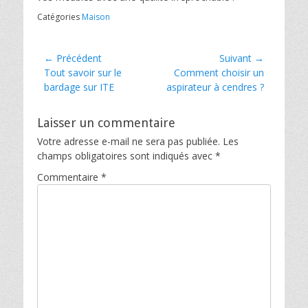
Catégories
Maison
Navigation
← Précédent
Suivant →
Article
Article
Tout savoir sur le
Comment choisir un
de
précédent :
suivant :
bardage sur ITE
aspirateur à cendres ?
l’article
Laisser un commentaire
Votre adresse e-mail ne sera pas publiée.
Les
champs obligatoires sont indiqués avec
*
Commentaire
*