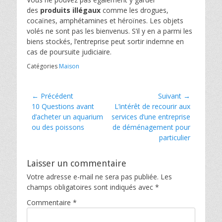
des
produits illégaux
comme les drogues,
cocaïnes, amphétamines et héroïnes. Les objets
volés ne sont pas les bienvenus. S’il y en a parmi les
biens stockés, l’entreprise peut sortir indemne en
cas de poursuite judiciaire.
Catégories
Maison
Navigation
← Précédent
Suivant →
Article
Article
10 Questions avant
L’intérêt de recourir aux
de
précédent :
suivant :
d’acheter un aquarium
services d’une entreprise
l’article
ou des poissons
de déménagement pour
particulier
Laisser un commentaire
Votre adresse e-mail ne sera pas publiée.
Les
champs obligatoires sont indiqués avec
*
Commentaire
*