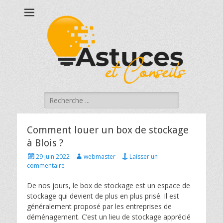
Astucesetconseils
Astuces et conseils qui touchent à votre quotidien !
Rechercher :
Comment louer un box de stockage
à Blois ?
Posted
Author
29 juin 2022
webmaster
Laisser un
on
commentaire
De nos jours, le box de stockage est un espace de
stockage qui devient de plus en plus prisé. Il est
généralement proposé par les entreprises de
déménagement. C’est un lieu de stockage apprécié