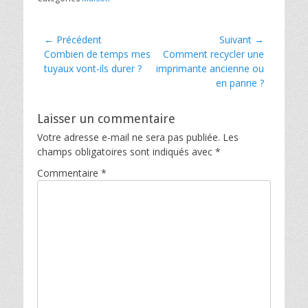
Navigation
← Précédent
Suivant →
Article
Article
Combien de temps mes
Comment recycler une
de
précédent :
suivant :
tuyaux vont-ils durer ?
imprimante ancienne ou
l’article
en panne ?
Laisser un commentaire
Votre adresse e-mail ne sera pas publiée.
Les
champs obligatoires sont indiqués avec
*
Commentaire
*