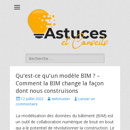
Astucesetconseils
Astuces et conseils qui touchent à votre quotidien !
Rechercher :
Qu’est-ce qu’un modèle BIM ? –
Comment la BIM change la façon
dont nous construisons
Posted
Author
12 juillet 2022
webmaster
Laisser un
on
commentaire
La modélisation des données du bâtiment (BIM) est
un outil de collaboration numérique de bout en bout
qui a le potentiel de révolutionner la construction. Le