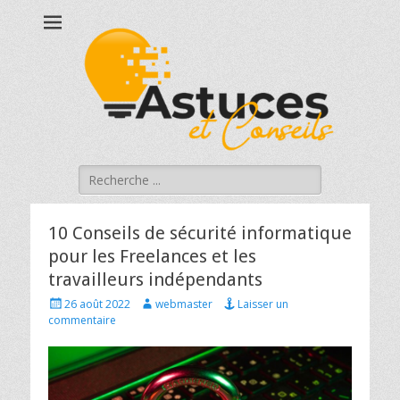
Astucesetconseils
Astuces et conseils qui touchent à votre quotidien !
Rechercher :
10 Conseils de sécurité informatique
pour les Freelances et les
travailleurs indépendants
Posted
Author
26 août 2022
webmaster
Laisser un
on
commentaire