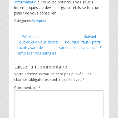
Informatique
à Toulouse pour tous vos soucis
informatiques : le devis est gratuit et ils se font un
plaisir de vous conseiller.
Catégories
Entreprise
Navigation
← Précédent
Suivant →
Article
Article
Tout ce que vous devez
Pourquoi faut-il partir
de
précédent :
suivant :
savoir avant de
sur une ile en vacances ?
l’article
remplacer vos serrures
Laisser un commentaire
Votre adresse e-mail ne sera pas publiée.
Les
champs obligatoires sont indiqués avec
*
Commentaire
*