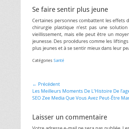
Se faire sentir plus jeune
Certaines personnes combattent les effets du 
chirurgie plastique n’est pas une soluti
vieillissement, mais elle peut être un moy
jeunesse. Des procédures comme les liftings 
plus jeunes et à se sentir mieux dans leur pe
Catégories
Santé
Navigation
← Précédent
Article
Les Meilleurs Moments De L’Histoire De l’ag
de
précédent :
SEO Zee Media Que Vous Avez Peut-Être Ma
l’article
Laisser un commentaire
Votre adresse e-mail ne sera pas publiée.
Le