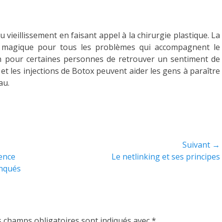
vieillissement en faisant appel à la chirurgie plastique. La
on magique pour tous les problèmes qui accompagnent le
en pour certaines personnes de retrouver un sentiment de
et les injections de Botox peuvent aider les gens à paraître
au.
Suivant →
Article
ence
Le netlinking et ses principes
suivant :
nqués
s champs obligatoires sont indiqués avec
*