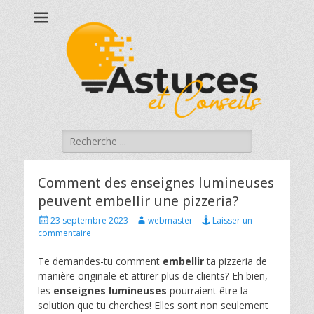
Astucesetconseils
Astuces et conseils qui touchent à votre quotidien !
Rechercher :
Comment des enseignes lumineuses
peuvent embellir une pizzeria?
Posted
Author
23 septembre 2023
webmaster
Laisser un
on
commentaire
Te demandes-tu comment
embellir
ta pizzeria de
manière originale et attirer plus de clients? Eh bien,
les
enseignes lumineuses
pourraient être la
solution que tu cherches! Elles sont non seulement