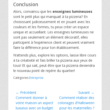
Conclusion
Alors, convaincu que les
enseignes lumineuses
sont le petit plus qui manquait à ta pizzeria? En
choisissant judicieusement et en jouant avec les
couleurs et les formes, tu peux créer un espace
unique et accueillant. Les enseignes lumineuses ne
sont pas seulement un élément décoratif, elles
participent à l’expérience client et peuvent vraiment
faire la différence pour ton établissement.
N’attends plus, explore les options, laisse libre cours
à ta créativité et fais briller ta pizzeria aux yeux de
tous! Et qui sait, peut-être que ta pizzeria deviendra
le nouveau point de repère du quartier!
Catégories
Entreprise
Navigation
← Précédent
Suivant →
Article
Article
Comment donner à
Comment réaliser des
de
précédent :
suivant :
votre maison un aspect
coloriages d’Halloween
l’article
luxueux avec un budget
pour les maternelles ?